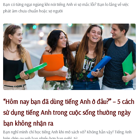
Bạn có từng ngại ngùng khi nói tiếng Anh vì sợ mắc lỗi? Bạn lo lắng về việc
phát âm chưa chuẩn hoặc sợ người
“Hôm nay bạn đã dùng tiếng Anh ở đâu?” – 5 cách
sử dụng tiếng Anh trong cuộc sống thường ngày
bạn không nhận ra
Bạn nghĩ mình chỉ học tiếng Anh khi mở sách vở? Không hẳn vậy! Tiếng Anh
hiện diện quanh bạn nhiều hơn bạn nghĩ, từ