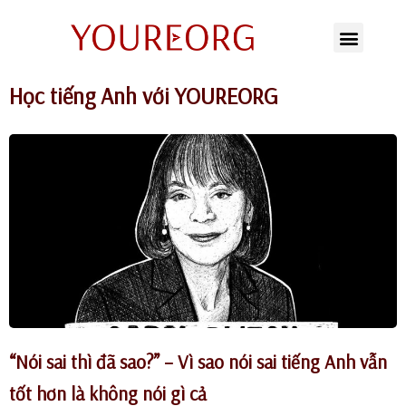
Chuyển
tới
Học tiếng Anh với YOUREORG
nội
dung
“Nói sai thì đã sao?” – Vì sao nói sai tiếng Anh vẫn
tốt hơn là không nói gì cả