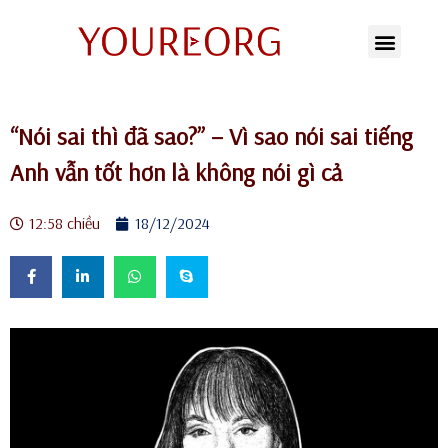
Chuyển
tới
nội
“Nói sai thì đã sao?” – Vì sao nói sai tiếng
dung
Anh vẫn tốt hơn là không nói gì cả
12:58 chiều
18/12/2024