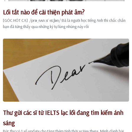
Lối tắt nào để cải thiện phát âm?
[GÓC HÓT CA] /prəˌnʌn.siˈeɪ.ʃən/ Đã là người học tiếng Anh thì chắc chắn
bạn đã từng thấy qua những ký tự lùng nhùng này rồi
Thư gửi các sĩ tử IELTS lạc lối đang tìm kiếm ánh
sáng
Bức thư có 1 số update cho tăng thêm tính thời sự Hey there, Mình dành bài