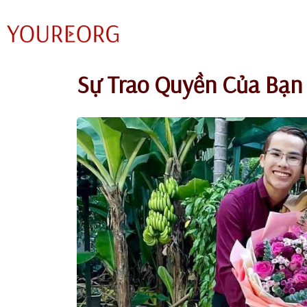
Chuyển
tới
nội
Sự Trao Quyền Của Bạn
dung