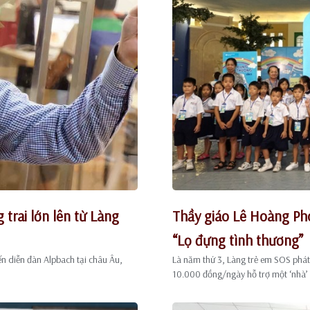
trai lớn lên từ Làng
Thầy giáo Lê Hoàng Ph
“Lọ đựng tình thương”
n diễn đàn Alpbach tại châu Âu,
Là năm thứ 3, Làng trẻ em SOS phát
10.000 đồng/ngày hỗ trợ một ‘nhà’