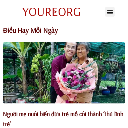
Chuyển
tới
Điều Hay Mỗi Ngày
nội
dung
Người mẹ nuôi biến đứa trẻ mồ côi thành ‘thủ lĩnh
trẻ’