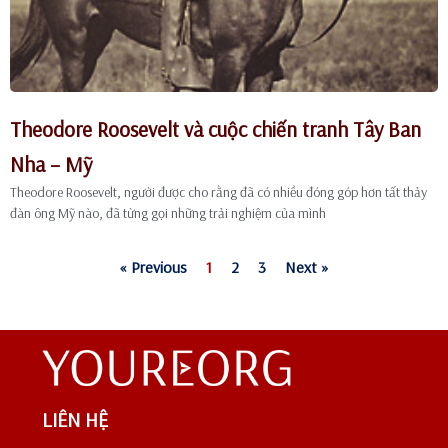
Theodore Roosevelt và cuộc chiến tranh Tây Ban
Nha – Mỹ
Theodore Roosevelt, người được cho rằng đã có nhiều đóng góp hơn tất thảy
đàn ông Mỹ nào, đã từng gọi những trải nghiệm của mình
« Previous
1
2
3
Next »
LIÊN HỆ