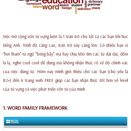
Việc mở rộng vốn từ vựng luôn là 1 trăn trở cho tất cả các bạn khi học
tiếng Anh. Trình độ càng cao, trăn trở này càng lớn. Có nhiều bạn vì
“hơi tham” từ ngữ “bóng bẩy” mà hay chịu khó tìm các từ dài dài, dồm
là lạ, nghe cool cool để dùng mà không nhận thức rõ về độ chính xác
của việc dùng từ. Hôm nay mình giới thiệu cho các bạn (chủ yếu là
B2+) đến 4 trang web FREE giúp các bạn nhận thức tốt hơn về level
của từ vựng và việc phát triển vốn từ của mình.
1. WORD FAMILY FRAMEWORK