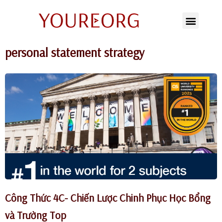
Chuyển
tới
personal statement strategy
nội
dung
Công Thức 4C- Chiến Lược Chinh Phục Học Bổng
và Trường Top