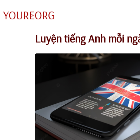
Chuyển
tới
nội
Luyện tiếng Anh mỗi ng
dung