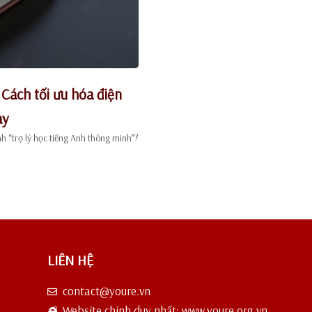
 Cách tối ưu hóa điện
ày
nh “trợ lý học tiếng Anh thông minh”?
LIÊN HỆ
contact@youre.vn
Website chính duy nhất: www.youre.org.vn