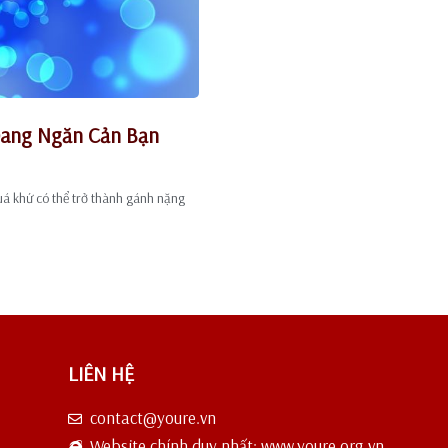
 Đang Ngăn Cản Bạn
quá khứ có thể trở thành gánh nặng
LIÊN HỆ
contact@youre.vn
Website chính duy nhất: www.youre.org.vn