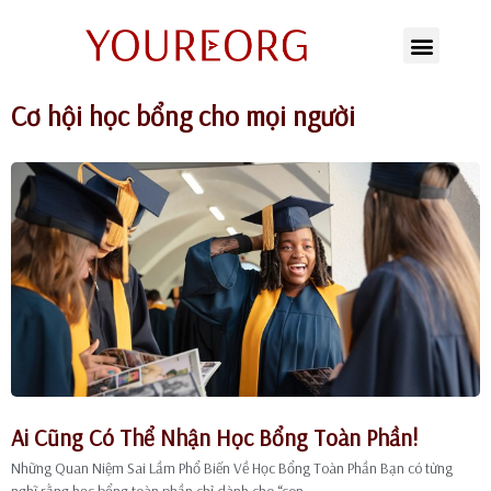
Chuyển
tới
Cơ hội học bổng cho mọi người
nội
dung
Ai Cũng Có Thể Nhận Học Bổng Toàn Phần!
Những Quan Niệm Sai Lầm Phổ Biến Về Học Bổng Toàn Phần Bạn có từng