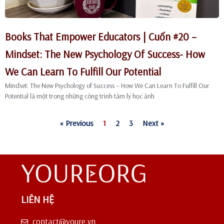
Books That Empower Educators | Cuốn #20 –
Mindset: The New Psychology Of Success- How
We Can Learn To Fulfill Our Potential
Mindset: The New Psychology of Success – How We Can Learn To Fulfill Our
Potential là một trong những công trình tâm lý học ảnh
« Previous
1
2
3
Next »
LIÊN HỆ
contact@youre.vn