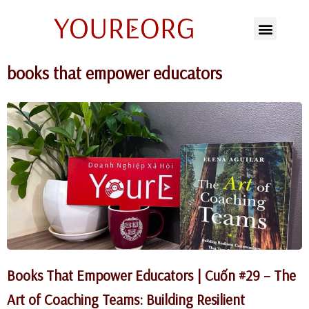
Chuyển
tới
books that empower educators
nội
dung
Books That Empower Educators | Cuốn #29 – The
Art of Coaching Teams: Building Resilient