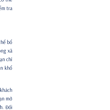
ểm tra
thể bổ
ông xã
bạn chỉ
ôn khổ
 khách
bạn mở
h. Đối