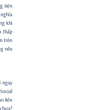
g tiện
 nghĩa
ng khi
n thấp
n trên
ng nếu
ĩ ngay
Social
n liền
 chưa?