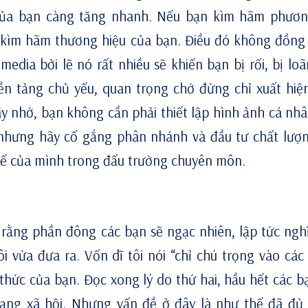
của bạn càng tăng nhanh. Nếu bạn kìm hãm phươn
 kìm hãm thương hiệu của bạn. Điều đó không đồng
media bởi lẽ nó rất nhiều sẽ khiến bạn bị rối, bị loã
ền tảng chủ yếu, quan trọng chớ đừng chỉ xuất hiệ
y nhớ, bạn không cần phải thiết lập hình ảnh cá nhâ
 nhưng hãy cố gắng phân nhánh và đầu tư chất lượ
hế của mình trong đấu trường chuyên môn.
c rằng phần đông các bạn sẽ ngạc nhiên, lập tức ngh
i vừa đưa ra. Vốn dĩ tôi nói “chỉ chú trọng vào các 
hức của bạn. Đọc xong lý do thứ hai, hầu hết các bạ
mạng xã hội. Nhưng vấn đề ở đây là như thế đã đủ