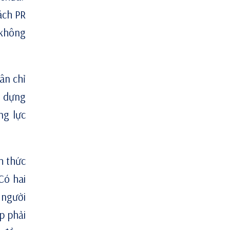
ách PR
 không
ân chỉ
y dựng
ng lực
h thức
Có hai
 người
p phải