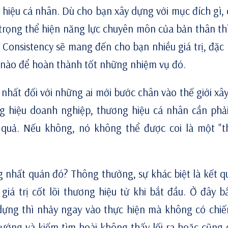
 hiệu cá nhân
. Dù cho bạn xây dựng với mục đích gì, 
hận trọng thể hiện năng lực chuyên môn của bản thân t
Consistency sẽ mang đến cho bạn nhiều giá trị, đặc b
h nào để hoàn thành tốt những nhiệm vụ đó.
nhất đối với những ai mới bước chân vào thế giới xâ
g hiệu doanh nghiệp, thương hiệu cá nhân cần phả
 quả. Nếu không, nó không thể được coi là một "
 nhất quán đó? Thông thường, sự khác biệt là kết q
giá trị cốt lõi thương hiệu từ khi bắt đầu. Ở đây b
dựng thì nhảy ngay vào thực hiện mà không có chiế
hướng và kiếm tìm hoài không thấy lối ra hoặc cũng 