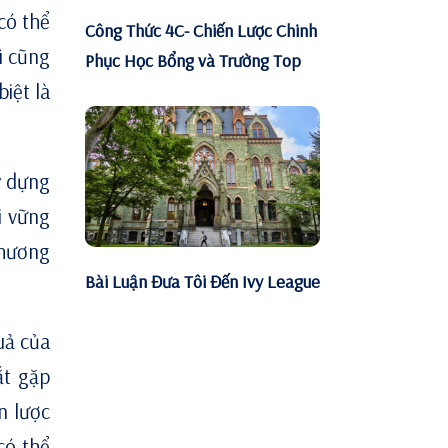
có thể
Công Thức 4C- Chiến Lược Chinh
hì cũng
Phục Học Bổng và Trường Top
iệt là
y dựng
i vững
thương
Bài Luận Đưa Tôi Đến Ivy League
uả của
ắt gặp
n lược
có thể