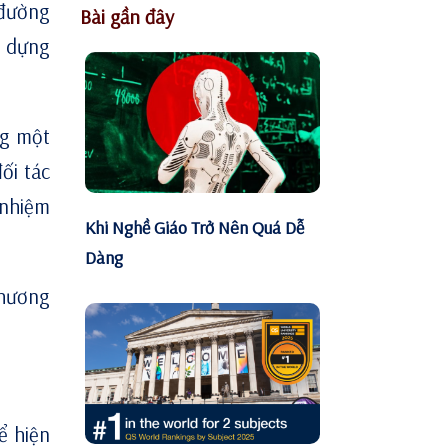
 đường
Bài gần đây
y dựng
ng một
ối tác
 nhiệm
Khi Nghề Giáo Trở Nên Quá Dễ
Dàng
thương
ể hiện