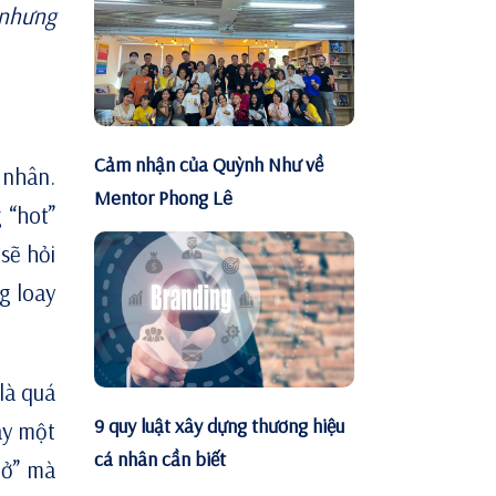
 nhưng
Cảm nhận của Quỳnh Như về
 nhân.
Mentor Phong Lê
 “hot”
sẽ hỏi
g loay
là quá
9 quy luật xây dựng thương hiệu
ay một
cá nhân cần biết
nở” mà