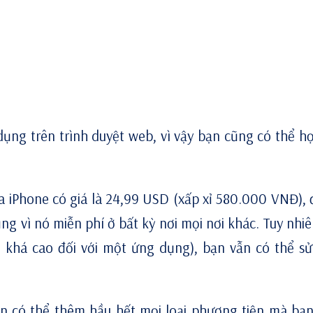
ụng trên trình duyệt web, vì vậy bạn cũng có thể họ
ủa iPhone có giá là 24,99 USD (xấp xỉ 580.000 VNĐ), 
g vì nó miễn phí ở bất kỳ nơi mọi nơi khác. Tuy nhiê
ó khá cao đối với một ứng dụng), bạn vẫn có thể s
ạn có thể thêm hầu hết mọi loại phương tiện mà bạn