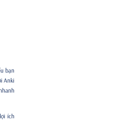
ếu bạn
i Anki
 nhanh
ợi ích