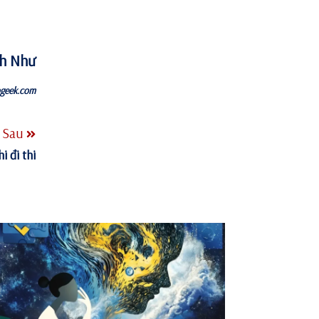
nh Như
ogeek.com
Sau
i đi thi