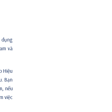
g dụng
ram và
p Hiệu
u. Bạn
m, nếu
m việc