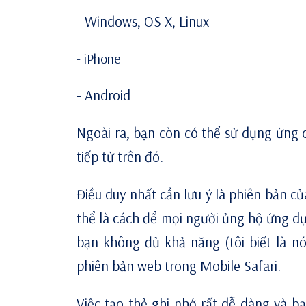
-
Windows, OS X, Linux
-
iPhone
-
Android
Ngoài ra, bạn còn có thể sử dụng ứng d
tiếp từ trên đó.
Điều duy nhất cần lưu ý là phiên bản c
thể là cách để mọi người ủng hộ ứng dụn
bạn không đủ khả năng (tôi biết là n
phiên bản web trong Mobile Safari.
Việc tạo thẻ ghi nhớ rất dễ dàng và b