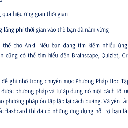
g qua hiệu ứng giãn thời gian
g lãng phí thời gian vào thẻ bạn đã nắm vững
ay thế cho Anki. Nếu bạn đang tìm kiếm nhiều ứn
n cũng có thể tìm hiểu đến Brainscape, Quizlet, C
hủ đề ghi nhớ trong chuyên mục Phương Pháp Học Tậ
ếm được phương pháp và
tự áp dụng
nó một cách tối ư
o phương pháp ôn tập lặp lại cách quãng. Và yên tâ
iếc flashcard thì đã có những ứng dụng hỗ trợ bạn là