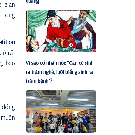
quãng
i gian
 trong
tition
Có rất
g, bao
Vì sao cố nhân nói: “Cần cù sinh
ra trăm nghề, lười biếng sinh ra
trăm bệnh”?
g đồng
g muốn