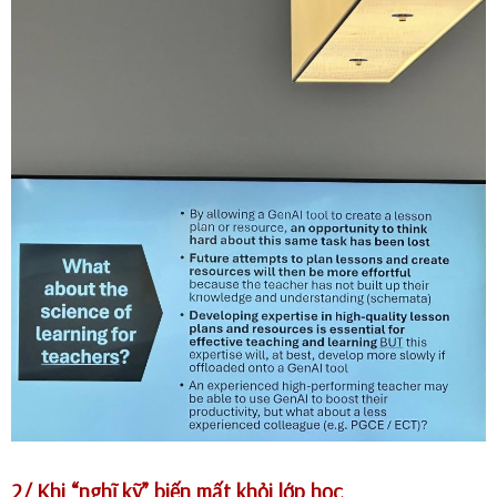
2/ Khi “nghĩ kỹ” biến mất khỏi lớp học