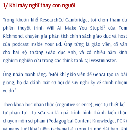
1/ Khi máy nghĩ thay con người
Trong khuôn khổ ResearchEd Cambridge, tôi chọn tham dự
phiên thuyết trình Will AI Make You Stupid? của Tom
Richmond, chuyên gia phân tích chính sách giáo dục và host
của podcast Inside Your Ed. Ông từng là giáo viên, cố vấn
cho hai Bộ trưởng Giáo dục Anh, và có nhiều năm kinh
nghiệm nghiên cứu trong các think tank tại Westminster.
Ông nhấn mạnh rằng: “Mỗi khi giáo viên để GenAI tạo ra bài
giảng, họ đã đánh mất cơ hội để suy nghĩ kỹ về chính nhiệm
vụ đó.”
Theo khoa học nhận thức (cognitive science), việc tự thiết kế -
tự phản tư - tự sửa sai là quá trình hình thành kiến thức
chuyên môn sư phạm (Pedagogical Content Knowledge, PCK)
và mạng lưới khái niệm (schemata) trong trí nhớ dài hạn. Khi