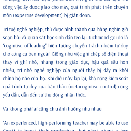
công việc ấy được giao cho máy, quá trình phát triển chuyên
môn (expertise development) bị gián đoạn.
Trí tuệ nghề nghiệp, thứ được hình thành qua hàng nghìn giờ
soạn bài và quan sát học sinh dần teo lại. Richmond gọi đó là
“cognitive offloading” hiện tượng chuyển trách nhiệm tư duy
cho công cụ bên ngoài. Giống như việc ghi chép số điện thoại
thay vì ghi nhớ, nhưng trong giáo dục, hậu quả sâu hơn
nhiều, trí nhớ nghề nghiệp của người thầy bị đẩy ra khỏi
chính bộ não của họ. Khi điều này lặp lại, khả năng kiểm soát
quá trình tư duy của bản thân (metacognitive control) cũng
yếu dần, dẫn đến sự thụ động nhận thức.
Và không phải ai cũng chịu ảnh hưởng như nhau.
“An experienced, high-performing teacher may be able to use
GenAI to boost their productivity, but what about a less