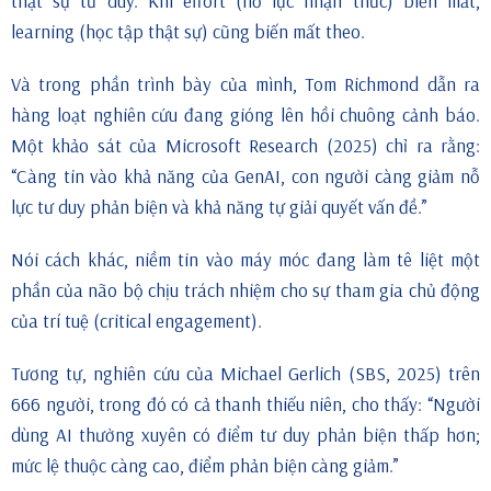
thật sự tư duy. Khi effort (nỗ lực nhận thức) biến mất,
learning (học tập thật sự) cũng biến mất theo.
Và trong phần trình bày của mình, Tom Richmond dẫn ra
hàng loạt nghiên cứu đang gióng lên hồi chuông cảnh báo.
Một khảo sát của Microsoft Research (2025) chỉ ra rằng:
“Càng tin vào khả năng của GenAI, con người càng giảm nỗ
lực tư duy phản biện và khả năng tự giải quyết vấn đề.”
Nói cách khác, niềm tin vào máy móc đang làm tê liệt một
phần của não bộ chịu trách nhiệm cho sự tham gia chủ động
của trí tuệ (critical engagement).
Tương tự, nghiên cứu của Michael Gerlich (SBS, 2025) trên
666 người, trong đó có cả thanh thiếu niên, cho thấy: “Người
dùng AI thường xuyên có điểm tư duy phản biện thấp hơn;
mức lệ thuộc càng cao, điểm phản biện càng giảm.”