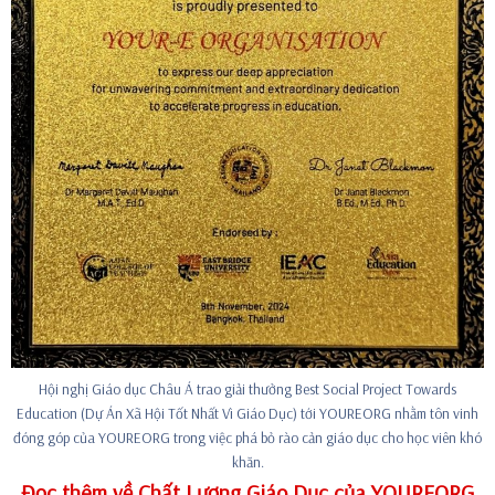
Hội nghị Giáo dục Châu Á trao giải thưởng Best Social Project Towards
Education (Dự Án Xã Hội Tốt Nhất Vì Giáo Dục) tới YOUREORG nhằm tôn vinh
đóng góp của YOUREORG trong việc phá bỏ rào cản giáo dục cho học viên khó
khăn.
Đọc thêm về Chất Lượng Giáo Dục của YOUREORG