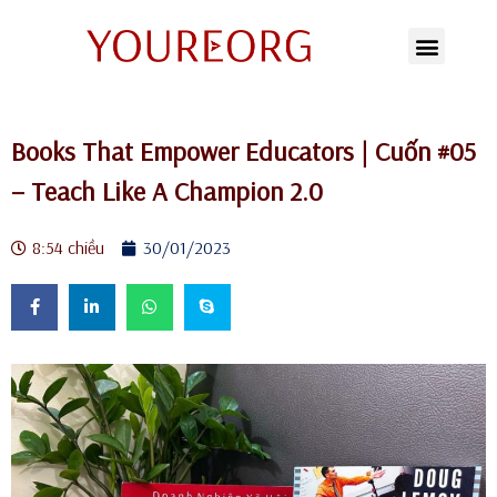
Chuyển
tới
nội
Books That Empower Educators | Cuốn #05
dung
– Teach Like A Champion 2.0
8:54 chiều
30/01/2023