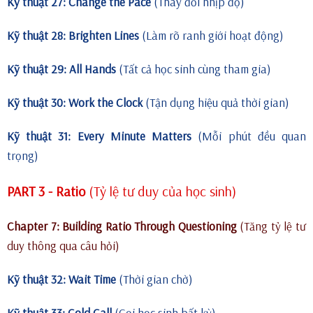
Kỹ thuật 27: Change the Pace
(Thay đổi nhịp độ)
Kỹ thuật 28: Brighten Lines
(Làm rõ ranh giới hoạt động)
Kỹ thuật 29: All Hands
(Tất cả học sinh cùng tham gia)
Kỹ thuật 30: Work the Clock
(Tận dụng hiệu quả thời gian)
Kỹ thuật 31: Every Minute Matters
(Mỗi phút đều quan
trọng)
PART 3 - Ratio
(Tỷ lệ tư duy của học sinh)
Chapter 7: Building Ratio Through Questioning
(Tăng tỷ lệ tư
duy thông qua câu hỏi)
Kỹ thuật 32: Wait Time
(Thời gian chờ)
Kỹ thuật 33: Cold Call
(Gọi học sinh bất kỳ)