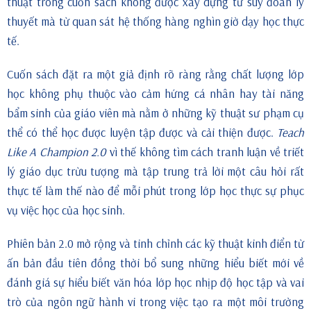
thuật trong cuốn sách không được xây dựng từ suy đoán lý
thuyết mà từ quan sát hệ thống hàng nghìn giờ dạy học thực
tế.
Cuốn sách đặt ra một giả định rõ ràng rằng chất lượng lớp
học không phụ thuộc vào cảm hứng cá nhân hay tài năng
bẩm sinh của giáo viên mà nằm ở những kỹ thuật sư phạm cụ
thể có thể học được luyện tập được và cải thiện được.
Teach
Like A Champion 2.0
vì thế không tìm cách tranh luận về triết
lý giáo dục trừu tượng mà tập trung trả lời một câu hỏi rất
thực tế làm thế nào để mỗi phút trong lớp học thực sự phục
vụ việc học của học sinh.
Phiên bản 2.0 mở rộng và tinh chỉnh các kỹ thuật kinh điển từ
ấn bản đầu tiên đồng thời bổ sung những hiểu biết mới về
đánh giá sự hiểu biết văn hóa lớp học nhịp độ học tập và vai
trò của ngôn ngữ hành vi trong việc tạo ra một môi trường