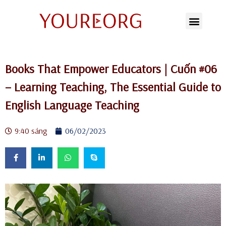
Chuyển
tới
nội
Books That Empower Educators | Cuốn #06
dung
– Learning Teaching, The Essential Guide to
English Language Teaching
9:40 sáng
06/02/2023