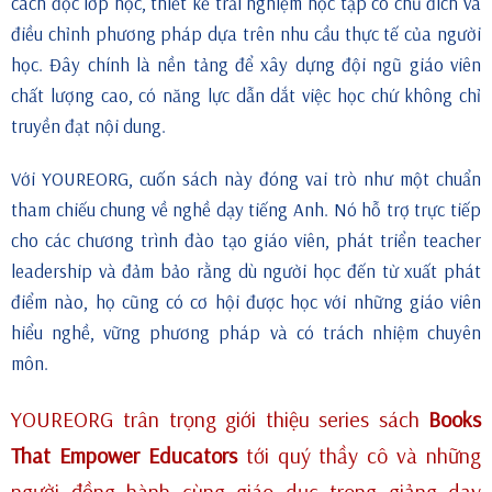
cách đọc lớp học, thiết kế trải nghiệm học tập có chủ đích và
điều chỉnh phương pháp dựa trên nhu cầu thực tế của người
học. Đây chính là nền tảng để xây dựng đội ngũ giáo viên
chất lượng cao, có năng lực dẫn dắt việc học chứ không chỉ
truyền đạt nội dung.
Với YOUREORG, cuốn sách này đóng vai trò như một chuẩn
tham chiếu chung về nghề dạy tiếng Anh. Nó hỗ trợ trực tiếp
cho các chương trình đào tạo giáo viên, phát triển teacher
leadership và đảm bảo rằng dù người học đến từ xuất phát
điểm nào, họ cũng có cơ hội được học với những giáo viên
hiểu nghề, vững phương pháp và có trách nhiệm chuyên
môn.
YOUREORG trân trọng giới thiệu series sách
Books
That Empower Educators
tới quý thầy cô và những
người đồng hành cùng giáo dục trong giảng dạy