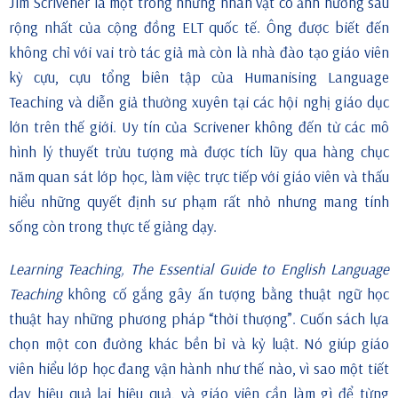
Jim Scrivener là một trong những nhân vật có ảnh hưởng sâu
rộng nhất của cộng đồng ELT quốc tế. Ông được biết đến
không chỉ với vai trò tác giả mà còn là nhà đào tạo giáo viên
kỳ cựu, cựu tổng biên tập của Humanising Language
Teaching và diễn giả thường xuyên tại các hội nghị giáo dục
lớn trên thế giới. Uy tín của Scrivener không đến từ các mô
hình lý thuyết trừu tượng mà được tích lũy qua hàng chục
năm quan sát lớp học, làm việc trực tiếp với giáo viên và thấu
hiểu những quyết định sư phạm rất nhỏ nhưng mang tính
sống còn trong thực tế giảng dạy.
Learning Teaching, The Essential Guide to English Language
Teaching
không cố gắng gây ấn tượng bằng thuật ngữ học
thuật hay những phương pháp “thời thượng”. Cuốn sách lựa
chọn một con đường khác bền bỉ và kỷ luật. Nó giúp giáo
viên hiểu lớp học đang vận hành như thế nào, vì sao một tiết
dạy hiệu quả lại hiệu quả, và giáo viên cần làm gì để từng