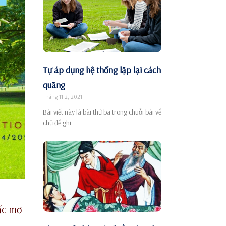
Tự áp dụng hệ thống lặp lại cách
quãng
Tháng 11 2, 2021
Bài viết này là bài thứ ba trong chuỗi bài về
chủ đề ghi
iấc mơ