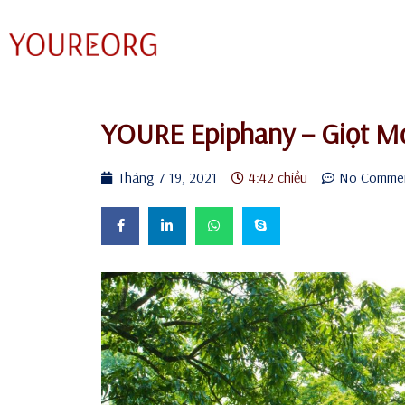
Chuyển
tới
nội
dung
YOURE Epiphany – Giọt M
Tháng 7 19, 2021
4:42 chiều
No Comme