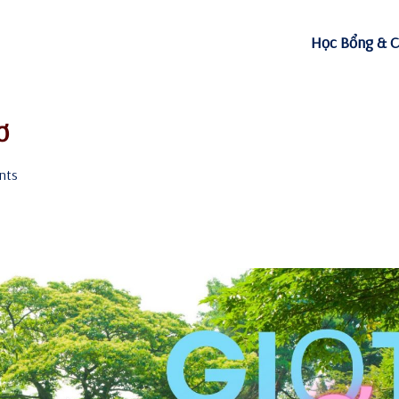
Học Bổng & C
ơ
nts