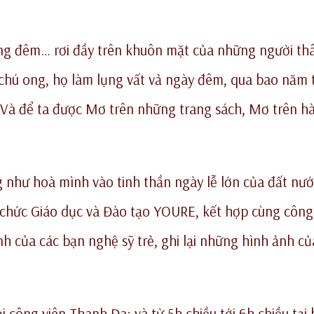
ơng đêm… rơi đầy trên khuôn mặt của những người th
 chú ong, họ làm lụng vất vả ngày đêm, qua bao năm
c. Và để ta được Mơ trên những trang sách, Mơ trên h
g như hoà mình vào tinh thần ngày lễ lớn của đất nư
 chức Giáo dục và Đào tạo YOURE, kết hợp cùng công
anh của các bạn nghệ sỹ trẻ, ghi lại những hình ảnh củ
ại công viên Thanh Đa; và từ 5h chiều tới 6h chiều tại