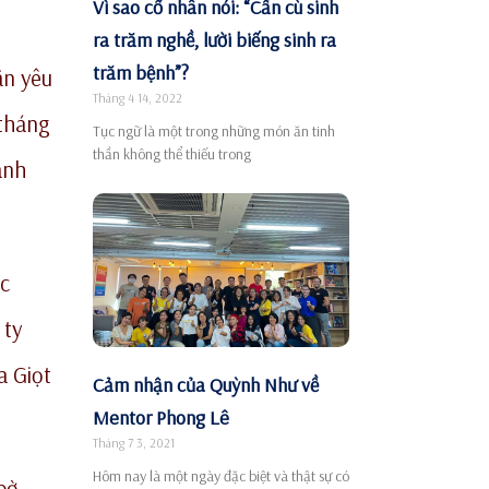
Vì sao cố nhân nói: “Cần cù sinh
ra trăm nghề, lười biếng sinh ra
trăm bệnh”?
ân yêu
Tháng 4 14, 2022
 tháng
Tục ngữ là một trong những món ăn tinh
thần không thể thiếu trong
ành
ớc
 ty
a Giọt
Cảm nhận của Quỳnh Như về
Mentor Phong Lê
Tháng 7 3, 2021
Hôm nay là một ngày đặc biệt và thật sự có
 bờ