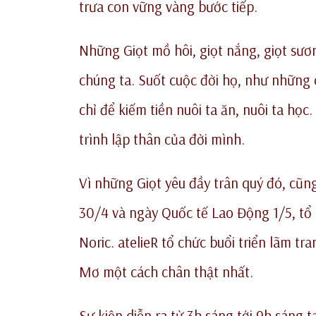
trưa con vững vàng bước tiếp.
Những Giọt mồ hôi, giọt nắng, giọt sư
chúng ta. Suốt cuộc đời họ, như những
chỉ để kiếm tiền nuôi ta ăn, nuôi ta họ
trình lập thân của đời mình.
Vì những Giọt yêu đầy trân quý đó, cũn
30/4 và ngày Quốc tế Lao Động 1/5, tổ
Noric. atelieR tổ chức buổi triển lãm tr
Mơ một cách chân thật nhất.
Sự kiện diễn ra từ 3h sáng tới 9h sáng t