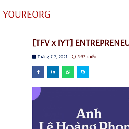
Chuyển
tới
nội
dung
[TFV x IYT] ENTREPRENE
Tháng 7 2, 2021
5:53 chiều