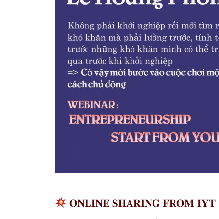
𝐎𝐍𝐋𝐈𝐍𝐄 𝐒𝐇𝐀𝐑𝐈𝐍𝐆 𝐅𝐑𝐎𝐌 𝐈𝐘𝐓