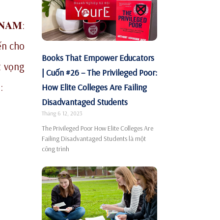
𝐀𝐌:
đến cho
Books That Empower Educators
t vọng
| Cuốn #26 – The Privileged Poor:
:
How Elite Colleges Are Failing
Disadvantaged Students
Tháng 6 12, 2023
The Privileged Poor How Elite Colleges Are
Failing Disadvantaged Students là một
công trình