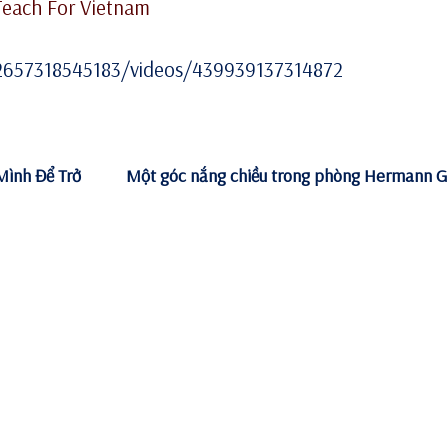
Teach For Vietnam
2657318545183/videos/439939137314872
Mình Để Trở
Một góc nắng chiều trong phòng Hermann 