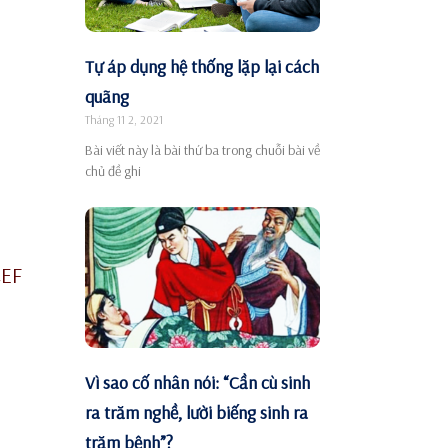
Tự áp dụng hệ thống lặp lại cách
quãng
Tháng 11 2, 2021
Bài viết này là bài thứ ba trong chuỗi bài về
chủ đề ghi
CEF
Vì sao cố nhân nói: “Cần cù sinh
ra trăm nghề, lười biếng sinh ra
trăm bệnh”?