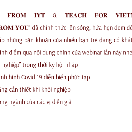
𝐆 𝐅𝐑𝐎𝐌 𝐈𝐘𝐓 & 𝐓𝐄𝐀𝐂𝐇 𝐅𝐎𝐑 𝐕𝐈𝐄𝐓
𝐓 𝐅𝐑𝐎𝐌 𝐘𝐎𝐔” đã chính thức lên sóng, hứa hẹn đem 
đáp những băn khoăn của nhiều bạn trẻ đang có khá
ình điểm qua nội dung chính của webinar lần này nhé
i nghiệp” trong thời kỳ hội nhập
tình hình Covid 19 diễn biến phức tạp
ng cần thiết khi khởi nghiệp
ong ngành của các vị diễn giả