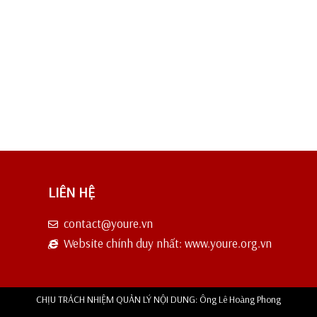
LIÊN HỆ
contact@youre.vn
Website chính duy nhất: www.youre.org.vn
CHỊU TRÁCH NHIỆM QUẢN LÝ NỘI DUNG: Ông Lê Hoàng Phong