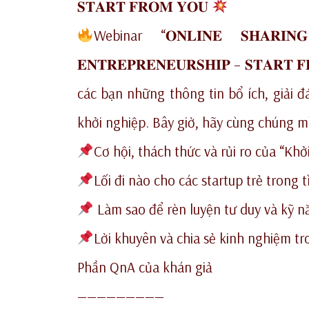
𝐒𝐓𝐀𝐑𝐓 𝐅𝐑𝐎𝐌 𝐘𝐎𝐔
Webinar “𝐎𝐍𝐋𝐈𝐍𝐄 𝐒𝐇𝐀𝐑𝐈
𝐄𝐍𝐓𝐑𝐄𝐏𝐑𝐄𝐍𝐄𝐔𝐑𝐒𝐇𝐈𝐏 – 𝐒𝐓𝐀
các bạn những thông tin bổ ích, giải 
khởi nghiệp. Bây giờ, hãy cùng chúng m
Cơ hội, thách thức và rủi ro của “Khở
Lối đi nào cho các startup trẻ trong 
Làm sao để rèn luyện tư duy và kỹ nă
Lời khuyên và chia sẻ kinh nghiệm tr
Phần QnA của khán giả
—————————