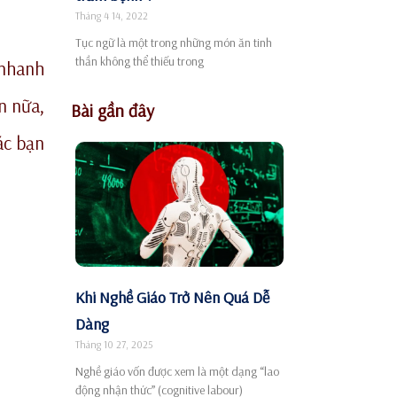
Tháng 4 14, 2022
Tục ngữ là một trong những món ăn tinh
thần không thể thiếu trong
 nhanh
n nữa,
Bài gần đây
ác bạn
Khi Nghề Giáo Trở Nên Quá Dễ
Dàng
Tháng 10 27, 2025
Nghề giáo vốn được xem là một dạng “lao
động nhận thức” (cognitive labour)