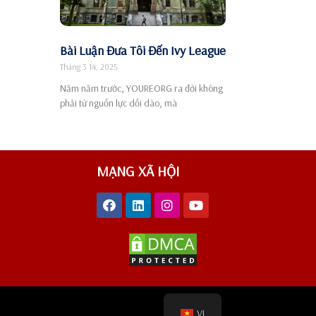
Bài Luận Đưa Tôi Đến Ivy League
Tháng 3 14, 2025
Năm năm trước, YOUREORG ra đời không
phải từ nguồn lực dồi dào, mà
MẠNG XÃ HỘI
VI