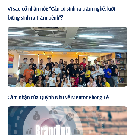
Vì sao cố nhân nói: “Cần cù sinh ra trăm nghề, lười
biếng sinh ra trăm bệnh”?
Cảm nhận của Quỳnh Như về Mentor Phong Lê