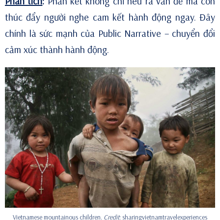
Phân tích
:
Phần kết không chỉ nêu ra vấn đề mà còn
thúc đẩy người nghe cam kết hành động ngay. Đây
chính là sức mạnh của Public Narrative – chuyển đổi
cảm xúc thành hành động.
Vietnamese mountainous children.
Credit
: sharingvietnamtravelexperiences