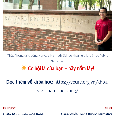
Thầy Phong tại trường Harvard Kennedy School tham gia khoá học Public
Narrative.
Cơ hội là của bạn – hãy nắm lấy!
Đọc thêm về khóa học:
https://youre.org.vn/khoa-
viet-luan-hoc-bong/
Trước
Sau
Case Study: Một Public Narrative
3 yếu tố tạo nên một Public