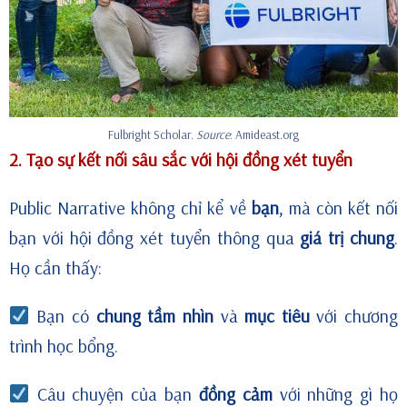
Fulbright Scholar.
Source
: Amideast.org
2. Tạo sự kết nối sâu sắc với hội đồng xét tuyển
Public Narrative không chỉ kể về
bạn
, mà còn kết nối
bạn với hội đồng xét tuyển thông qua
giá trị chung
.
Họ cần thấy:
Bạn có
chung tầm nhìn
và
mục tiêu
với chương
trình học bổng.
Câu chuyện của bạn
đồng cảm
với những gì họ