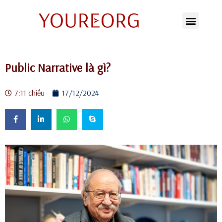
Chuyển
tới
nội
Public Narrative là gì?
dung
7:11 chiều
17/12/2024