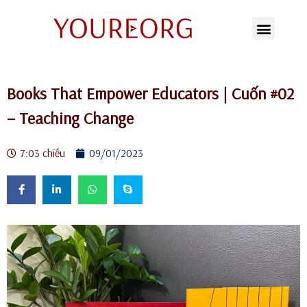
Chuyển
tới
nội
Books That Empower Educators | Cuốn #02
dung
– Teaching Change
7:03 chiều
09/01/2023