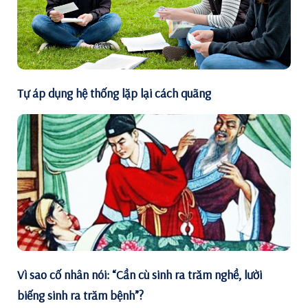
Tự áp dụng hệ thống lặp lại cách quãng
Vì sao cố nhân nói: “Cần cù sinh ra trăm nghề, lười
biếng sinh ra trăm bệnh”?