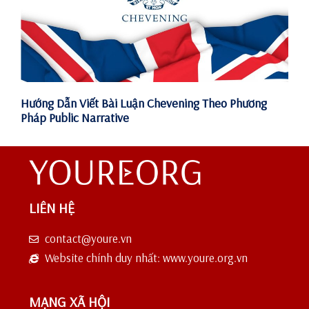
Hướng Dẫn Viết Bài Luận Chevening Theo Phương
Pháp Public Narrative
LIÊN HỆ
contact@youre.vn
Website chính duy nhất: www.youre.org.vn
MẠNG XÃ HỘI