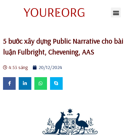
Chuyển
tới
nội
5 bước xây dựng Public Narrative cho bài
dung
luận Fulbright, Chevening, AAS
4:53 sáng
20/12/2024