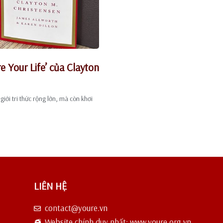
 Your Life’ của Clayton
iới tri thức rộng lớn, mà còn khơi
LIÊN HỆ
contact@youre.vn
Website chính duy nhất: www.youre.org.vn