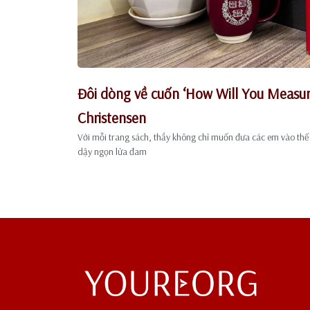
Đôi dòng về cuốn ‘How Will You Measure
Christensen
Với mỗi trang sách, thầy không chỉ muốn đưa các em vào thế g
dậy ngọn lửa đam