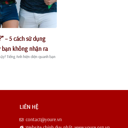
” – 5 cách sử dụng
y bạn không nhận ra
vậy! Tiếng Anh hiện diện quanh bạn
LIÊN HỆ
contact@youre.vn
Website chính duy nhất: www.youre.org.vn