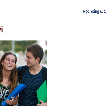
Học Bổng & C
ị