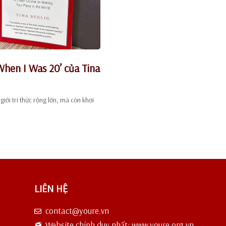
When I Was 20’ của Tina
iới tri thức rộng lớn, mà còn khơi
LIÊN HỆ
contact@youre.vn
Website chính duy nhất: www.youre.org.vn