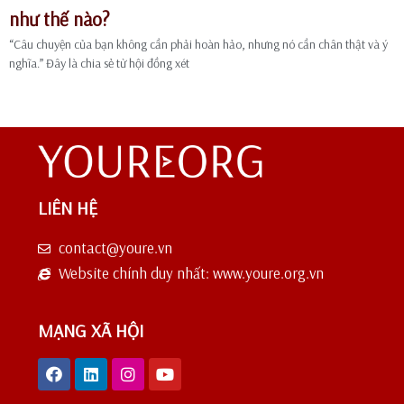
như thế nào?
“Câu chuyện của bạn không cần phải hoàn hảo, nhưng nó cần chân thật và ý
nghĩa.” Đây là chia sẻ từ hội đồng xét
LIÊN HỆ
contact@youre.vn
Website chính duy nhất: www.youre.org.vn
MẠNG XÃ HỘI